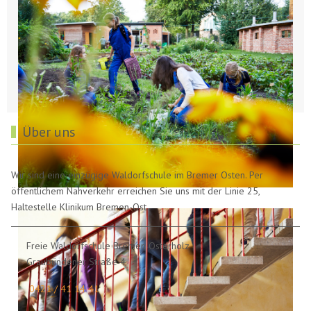
Über uns
Wir sind eine einzügige Waldorfschule im Bremer Osten. Per
öffentlichem Nahverkehr erreichen Sie uns mit der Linie 25,
Haltestelle Klinikum Bremen-Ost.
Freie Waldorfschule Bremen Osterholz
Graubündener Straße 4
0421 / 41 14 41