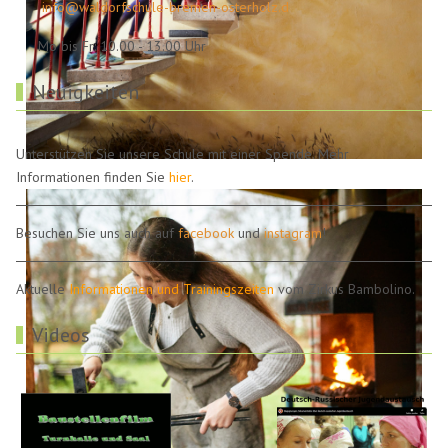
info@waldorfschule-bremen-osterholz.d
Mo bis Fr: 10.00 - 13.00 Uhr
Neuigkeiten
Unterstützen Sie unsere Schule mit einer Spende. Mehr
Informationen finden Sie
hier
.
Besuchen Sie uns auch auf
facebook
und
instagram
!
Aktuelle
Informationen und Trainingszeiten
vom Zirkus Bambolino.
Videos