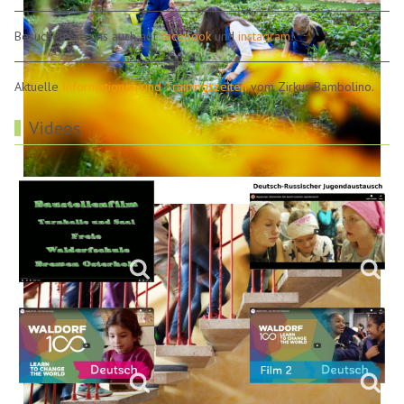
Besuchen Sie uns auch auf
facebook
und
instagram
!
Aktuelle
Informationen und Trainingszeiten
vom Zirkus Bambolino.
Videos