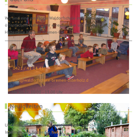
Wir sind eine einzügige Waldorfschule im Bremer Osten. Per
öffentlichem Nahverkehr erreichen Sie uns mit der Linie 25,
Haltestelle Klinikum Bremen-Ost.
Freie Waldorfschule Bremen Osterholz
Graubündener Straße 4
0421 / 41 14 41
info@waldorfschule-bremen-osterholz.d
Mo bis Fr: 10.00 - 13.00 Uhr
Neuigkeiten
Unterstützen Sie unsere Schule mit einer Spende. Mehr
Informationen finden Sie
hier
.