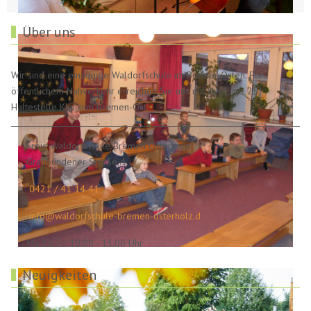
Über uns
Wir sind eine einzügige Waldorfschule im Bremer Osten. Per
öffentlichem Nahverkehr erreichen Sie uns mit der Linie 25,
Haltestelle Klinikum Bremen-Ost.
Freie Waldorfschule Bremen Osterholz
Graubündener Straße 4
0421 / 41 14 41
info@waldorfschule-bremen-osterholz.d
Mo bis Fr: 10.00 - 13.00 Uhr
Neuigkeiten