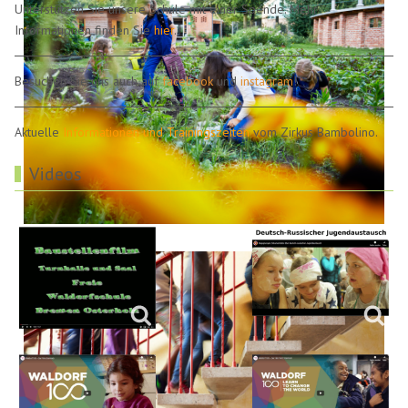
Unterstützen Sie unsere Schule mit einer Spende. Mehr
Informationen finden Sie
hier
.
Besuchen Sie uns auch auf
facebook
und
instagram
!
Aktuelle
Informationen und Trainingszeiten
vom Zirkus Bambolino.
Videos