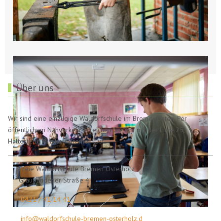
Über uns
Wir sind eine einzügige Waldorfschule im Bremer Osten. Per
öffentlichem Nahverkehr erreichen Sie uns mit der Linie 25,
Haltestelle Klinikum Bremen-Ost.
Freie Waldorfschule Bremen Osterholz
Graubündener Straße 4
0421 / 41 14 41
info@waldorfschule-bremen-osterholz.d